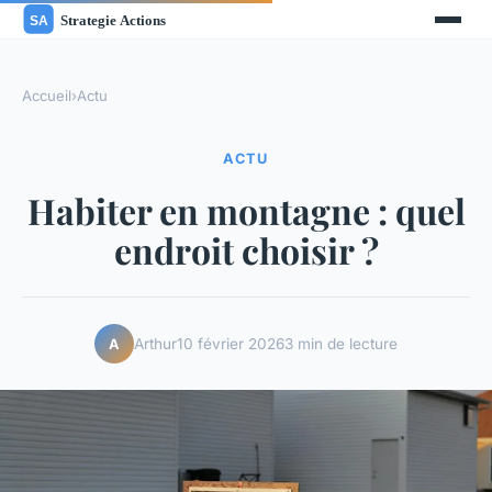
Accueil
›
Actu
ACTU
Habiter en montagne : quel
endroit choisir ?
Arthur
10 février 2026
3 min de lecture
A