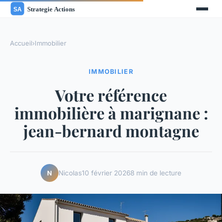
Accueil
›
Immobilier
IMMOBILIER
Votre référence
immobilière à marignane :
jean-bernard montagne
Nicolas
10 février 2026
8 min de lecture
N