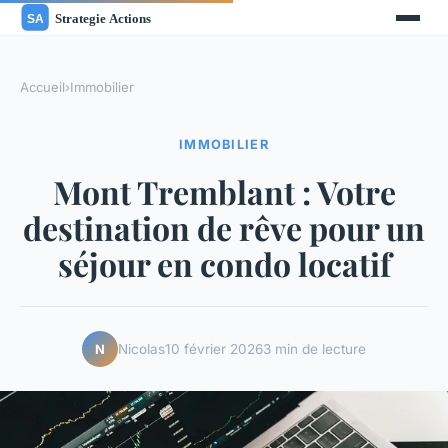
Accueil
›
Immobilier
IMMOBILIER
Mont Tremblant : Votre
destination de rêve pour un
séjour en condo locatif
Nicolas
10 février 2026
3 min de lecture
N