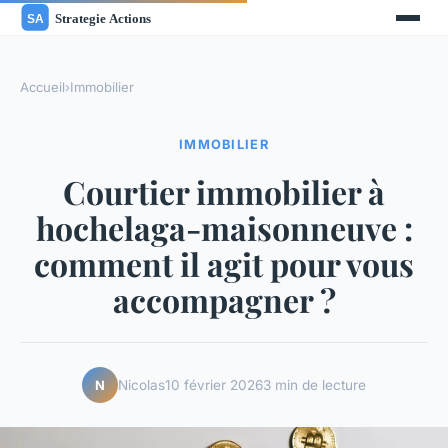
Accueil
›
Immobilier
IMMOBILIER
Courtier immobilier à
hochelaga-maisonneuve :
comment il agit pour vous
accompagner ?
Nicolas
10 février 2026
3 min de lecture
N