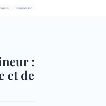
inance
Immobilier
neur :
e et de