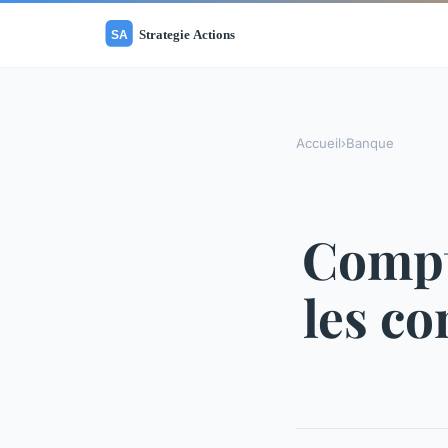
Accueil
›
Banque
Compt
les co